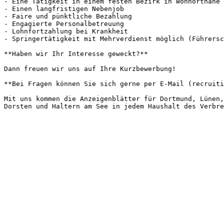
- Eine Tätigkeit in einem festen Bezirk in Wohnortnähe

- Einen langfristigen Nebenjob

- Faire und pünktliche Bezahlung

- Engagierte Personalbetreuung

- Lohnfortzahlung bei Krankheit

- Springertätigkeit mit Mehrverdienst möglich (Führersc
**Haben wir Ihr Interesse geweckt?**

Dann freuen wir uns auf Ihre Kurzbewerbung!

**Bei Fragen können Sie sich gerne per E-Mail (recruiti
Mit uns kommen die Anzeigenblätter für Dortmund, Lünen,