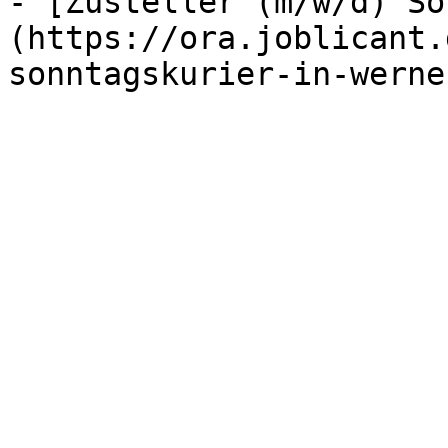
- [Zusteller (m/w/d) So
(https://ora.joblicant.